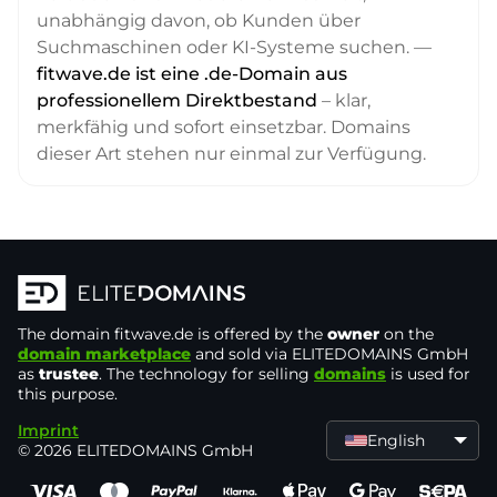
unabhängig davon, ob Kunden über
Suchmaschinen oder KI-Systeme suchen. —
fitwave.de ist eine .de-Domain aus
professionellem Direktbestand
– klar,
merkfähig und sofort einsetzbar. Domains
dieser Art stehen nur einmal zur Verfügung.
The domain
fitwave.de
is offered by the
owner
on the
domain marketplace
and sold via ELITEDOMAINS GmbH
as
trustee
. The technology for selling
domains
is used for
this purpose.
Imprint
English
© 2026 ELITEDOMAINS GmbH