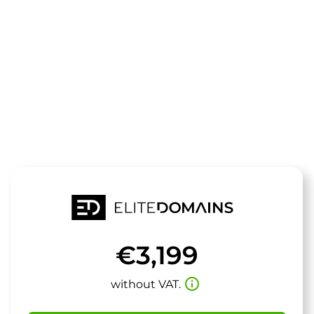
The domain
fitwave.de
is for sale
€3,199
info_outline
without VAT.