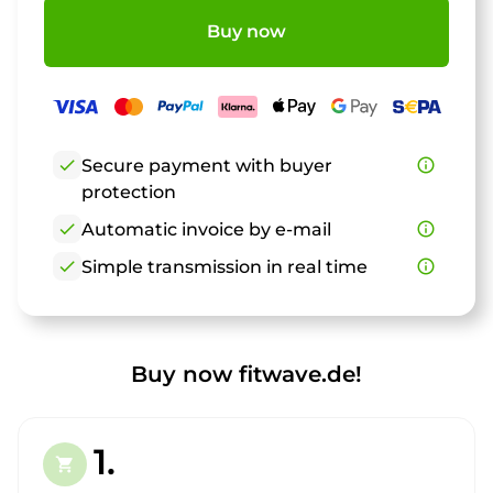
Buy now
check
Secure payment with buyer
info_outline
protection
check
Automatic invoice by e-mail
info_outline
check
Simple transmission in real time
info_outline
Buy now fitwave.de!
1.
shopping_cart