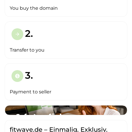
You buy the domain
2.
arrow_forward
Transfer to you
3.
paid
Payment to seller
fitwave.de – Einmalig. Exklusiv.